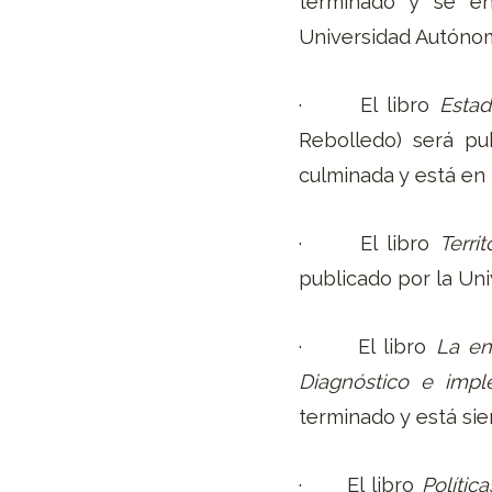
terminado y se en
Universidad Autóno
· El libro
Estad
Rebolledo) será pu
culminada y está en
· El libro
Terri
publicado por la Univ
· El libro
La en
Diagnóstico e imp
terminado y está si
· El libro
Polític