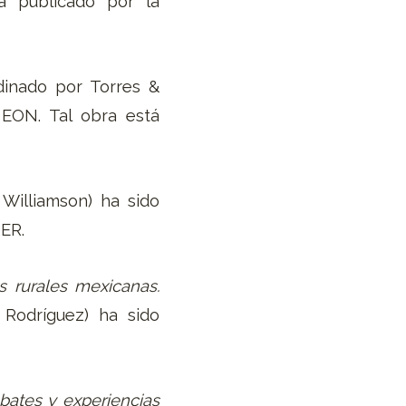
á publicado por la
dinado por Torres &
 EON. Tal obra está
Williamson) ha sido
IER.
s rurales mexicanas.
 Rodríguez) ha sido
ebates y experiencias