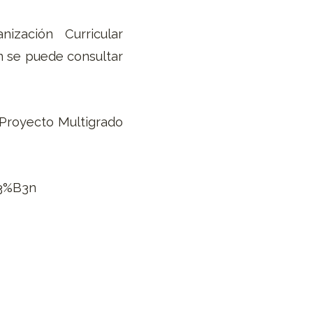
zación Curricular
n se puede consultar
l Proyecto Multigrado
C3%B3n